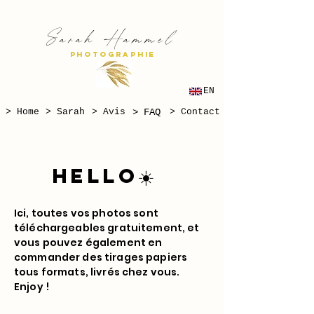
S
H
arah
ammel
PHOTOGRAPHIE
EN
> Home
> Sarah
> Avis
> FAQ
> Contact
HELLO☀️
Ici, toutes vos photos sont
téléchargeables gratuitement, et
vous pouvez également en
commander des tirages papiers
tous formats, livrés chez vous.
Enjoy !