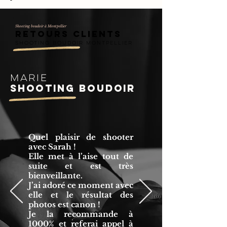
Shooting boudoir à Montpellier
retours clients
shooting boudoir montpellier
marie
shooting boudoir
Quel plaisir de shooter
avec Sarah !
Elle met à l’aise tout de
suite et est très
bienveillante.
J’ai adoré ce moment avec
elle et le résultat des
photos est canon !
Je la recommande à
1000% et referai appel à