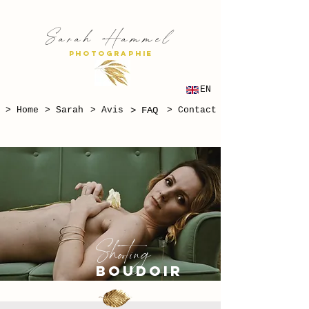
S
H
arah
ammel
PHOTOGRAPHIE
EN
> Home
> Sarah
> Avis
> FAQ
> Contact
Shooting
boudoir