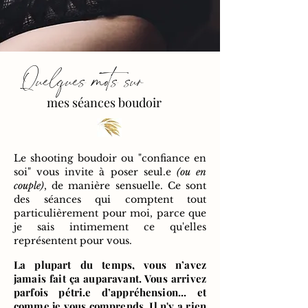
Quelques mots sur
mes séances boudoir
Le shooting boudoir ou "confiance en
soi"
vous invite à poser seul.e
(ou en
couple)
, de manière sensuelle. Ce sont
des séances qui comptent tout
particulièrement pour moi, parce que
je sais intimement ce qu'elles
représentent pour vous.
La plupart du temps, vous n’avez
jamais fait ça auparavant. Vous arrivez
parfois pétri.e d’appréhension... et
comme je vous comprends. Il n'y a rien