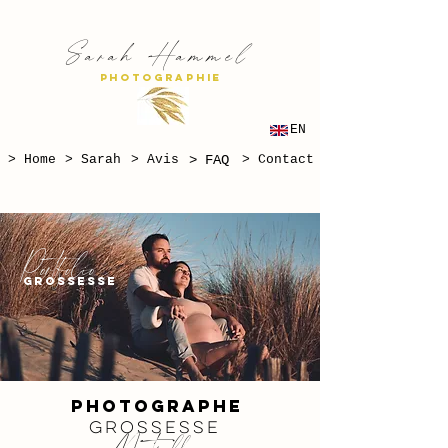
S
H
arah
ammel
PHOTOGRAPHIE
EN
> Home
> Sarah
> Avis
> FAQ
> Contact
Portfolio
grossesse
photographe
grossesse