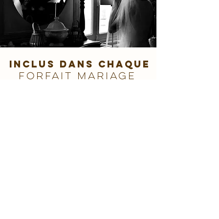
inclus dans chaque
forfait mariage
(quelque soit mon temps de
présence le Jour J)
Photoreportage
Un style photoreportage de
mariage : des photos prises sur le
vif, de manière spontanée, pas
posée.
Avec vous