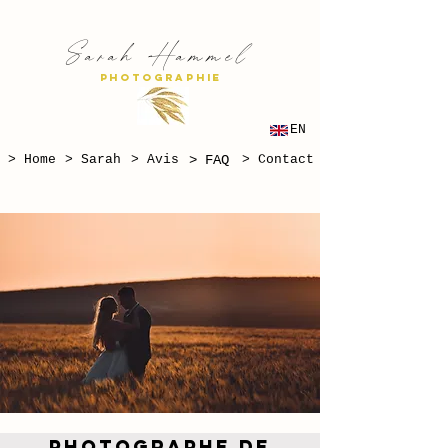
S
H
arah
ammel
PHOTOGRAPHIE
EN
> Home
> Sarah
> Avis
> FAQ
> Contact
Photographe de